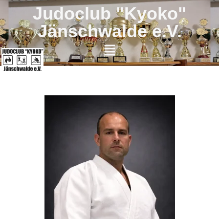
Judoclub "Kyoko"
Jänschwalde e.V.