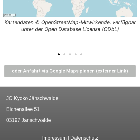
r
Kartendaten © OpenStreetMap-Mitwirkende, verfügbar
unter der Open Database License (ODbL)
oder Anfahrt via Google Maps planen (externer Link)
JC Kyoko Jänschwalde
Eichenallee 51
03197 Jänschwalde
Impressum
|
Datenschutz