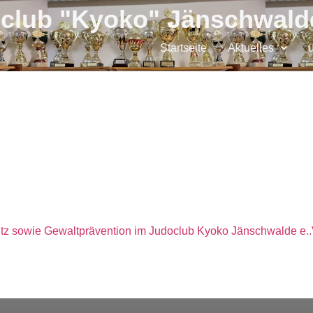
club "Kyoko" Jänschwalde
Startseite
Aktuelles
tz sowie Gewaltprävention im Judoclub Kyoko Jänschwalde e..