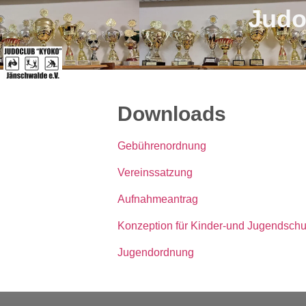
Judo
Downloads
Gebührenordnung
Vereinssatzung
Aufnahmeantrag
Konzeption für Kinder-und Jugendschu
Jugendordnung